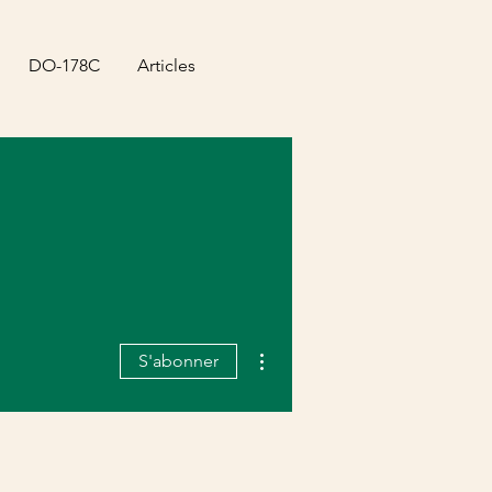
DO-178C
Articles
Plus d'actions
S'abonner