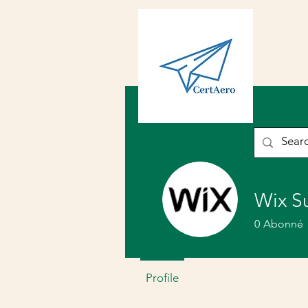
Wix S
0
Abonné
Profile